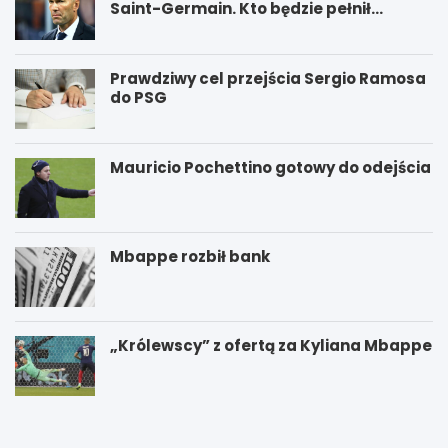
Saint-Germain. Kto będzie pełnił
funkcję nowego trenera PSG?
Prawdziwy cel przejścia Sergio Ramosa
do PSG
Mauricio Pochettino gotowy do odejścia
Mbappe rozbił bank
„Królewscy” z ofertą za Kyliana Mbappe
P
W
S
y
G
g