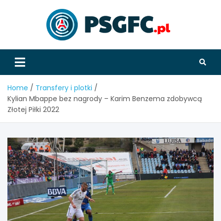
Skip
to
content
PSGFC
Home
Transfery i plotki
Kylian Mbappe bez nagrody – Karim Benzema zdobywcą
Złotej Piłki 2022