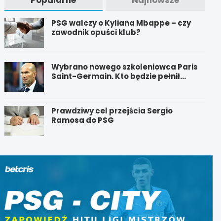
PSG walczy o Kyliana Mbappe – czy
zawodnik opuści klub?
Wybrano nowego szkoleniowca Paris
Saint-Germain. Kto będzie pełnił
funkcję nowego trenera PSG?
Prawdziwy cel przejścia Sergio
Ramosa do PSG