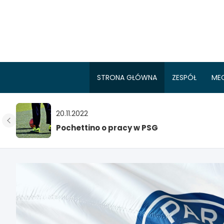
Skip
to
content
STRONA GŁÓWNA
ZESPÓŁ
ME
20.11.2022
Pochettino o pracy w PSG