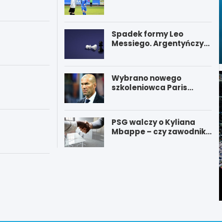
Spadek formy Leo
Messiego. Argentyńczyk
ponownie chybił rzut
karny.
Wybrano nowego
szkoleniowca Paris
Saint-Germain. Kto
będzie pełnił funkcję
nowego trenera PSG?
PSG walczy o Kyliana
Mbappe – czy zawodnik
opuści klub?