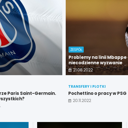
ZESPÓŁ
KONTUZJE
MECZE
PSG zatrzymane w
Problemy na linii Mbappe 
niecodzienne wyzwanie
08.10.2022
21.08.2022
TRANSFERY I PLOTKI
arze Paris Saint-Germain.
Pochettino o pracy w PSG
wszystkich?
20.11.2022
4