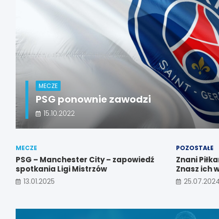
MECZE
PSG ponownie zawodzi
15.10.2022
MECZE
POZOSTAŁE
PSG – Manchester City – zapowiedź
Znani Piłk
spotkania Ligi Mistrzów
Znasz ich 
13.01.2025
25.07.202