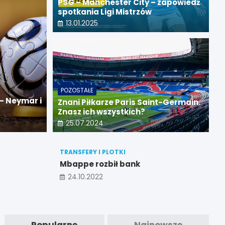
PSG – Manchester City – zapowiedź
spotkania Ligi Mistrzów
13.01.2025
POZOSTAŁE
 Lidze Mistrzów
– Neymar i
Znani Piłkarze Paris Saint-Germain.
Znasz ich wszystkich?
25.07.2024
TRANSFERY I PLOTKI
Mbappe rozbił bank
24.10.2022
Popularne
Najnowsze