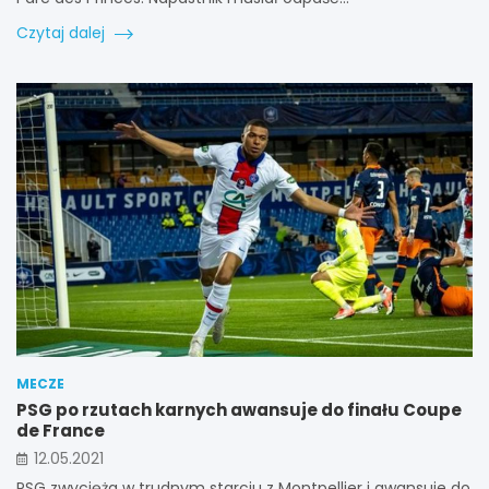
Czytaj dalej
MECZE
PSG po rzutach karnych awansuje do finału Coupe
de France
12.05.2021
PSG zwycięża w trudnym starciu z Montpellier i awansuje do