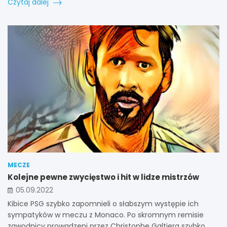
Czytaj dalej
MECZE
Kolejne pewne zwycięstwo i hit w lidze mistrzów
05.09.2022
Kibice PSG szybko zapomnieli o słabszym występie ich
sympatyków w meczu z Monaco. Po skromnym remisie
zawodnicy prowadzeni przez Christophe Galtiera szybko…