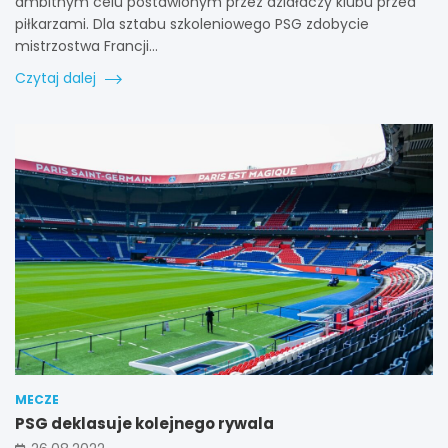
ambitnym celu postawionym przez działaczy klubu przed
piłkarzami. Dla sztabu szkoleniowego PSG zdobycie
mistrzostwa Francji…
Czytaj dalej
MECZE
PSG deklasuje kolejnego rywala