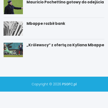
Mauricio Pochettino gotowy do odejścia
Mbappe rozbił bank
„Królewscy” z ofertą za Kyliana Mbappe
P
W
S
y
G
g
–
r
M
a
a
n
n
a
Copyright © 2026
PSGFC.pl
c
w
h
k
e
l
s
a
t
s