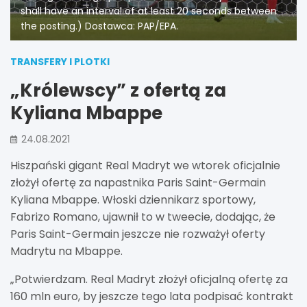
shall have an interval of at least 20 seconds between
the posting.) Dostawca: PAP/EPA.
TRANSFERY I PLOTKI
„Królewscy” z ofertą za
Kyliana Mbappe
24.08.2021
Hiszpański gigant Real Madryt we wtorek oficjalnie
złożył ofertę za napastnika Paris Saint-Germain
Kyliana Mbappe. Włoski dziennikarz sportowy,
Fabrizo Romano, ujawnił to w tweecie, dodając, że
Paris Saint-Germain jeszcze nie rozważył oferty
Madrytu na Mbappe.
„Potwierdzam. Real Madryt złożył oficjalną ofertę za
160 mln euro, by jeszcze tego lata podpisać kontrakt