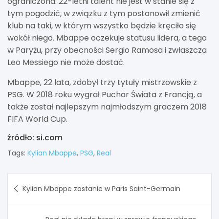
ograniczona. 22-letni talent nie jest w stanie się z
tym pogodzić, w związku z tym postanowił zmienić
klub na taki, w którym wszystko będzie kręciło się
wokół niego. Mbappe oczekuje statusu lidera, a tego
w Paryżu, przy obecności Sergio Ramosa i zwłaszcza
Leo Messiego nie może dostać.
Mbappe, 22 lata, zdobył trzy tytuły mistrzowskie z
PSG. W 2018 roku wygrał Puchar Świata z Francją, a
także został najlepszym najmłodszym graczem 2018
FIFA World Cup.
źródło: si.com
Tags:
Kylian Mbappe
,
PSG
,
Real
Nawigacja
Kylian Mbappe zostanie w Paris Saint-Germain
wpisu