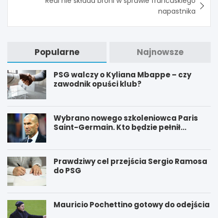
Real nie składa broni w sprawie francuskiego
napastnika
Popularne
Najnowsze
PSG walczy o Kyliana Mbappe – czy
zawodnik opuści klub?
Wybrano nowego szkoleniowca Paris
Saint-Germain. Kto będzie pełnił
funkcję nowego trenera PSG?
Prawdziwy cel przejścia Sergio Ramosa
do PSG
Mauricio Pochettino gotowy do odejścia