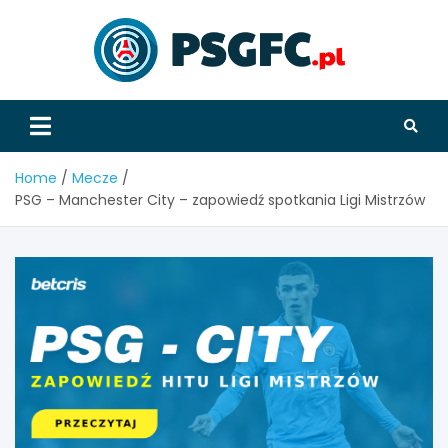
Skip
to
content
PSGFC
Home
Mecze
PSG – Manchester City – zapowiedź spotkania Ligi Mistrzów