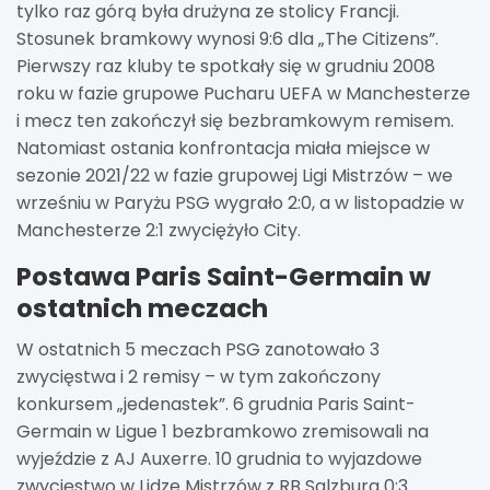
tylko raz górą była drużyna ze stolicy Francji.
Stosunek bramkowy wynosi 9:6 dla „The Citizens”.
Pierwszy raz kluby te spotkały się w grudniu 2008
roku w fazie grupowe Pucharu UEFA w Manchesterze
i mecz ten zakończył się bezbramkowym remisem.
Natomiast ostania konfrontacja miała miejsce w
sezonie 2021/22 w fazie grupowej Ligi Mistrzów – we
wrześniu w Paryżu PSG wygrało 2:0, a w listopadzie w
Manchesterze 2:1 zwyciężyło City.
Postawa Paris Saint-Germain w
ostatnich meczach
W ostatnich 5 meczach PSG zanotowało 3
zwycięstwa i 2 remisy – w tym zakończony
konkursem „jedenastek”. 6 grudnia Paris Saint-
Germain w Ligue 1 bezbramkowo zremisowali na
wyjeździe z AJ Auxerre. 10 grudnia to wyjazdowe
zwycięstwo w Lidze Mistrzów z RB Salzburg 0:3.