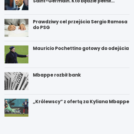
Saint-Germain. Kto będzie pełnił
funkcję nowego trenera PSG?
Prawdziwy cel przejścia Sergio Ramosa
do PSG
Mauricio Pochettino gotowy do odejścia
Mbappe rozbił bank
„Królewscy” z ofertą za Kyliana Mbappe
P
W
S
y
G
g
–
r