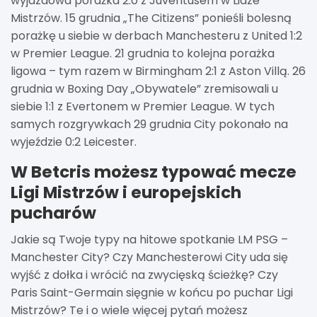
wyjazdowa porażka 2:0 z Juventusem w Lidze
Mistrzów. 15 grudnia „The Citizens” ponieśli bolesną
porażkę u siebie w derbach Manchesteru z United 1:2
w Premier League. 21 grudnia to kolejna porażka
ligowa – tym razem w Birmingham 2:1 z Aston Villą. 26
grudnia w Boxing Day „Obywatele” zremisowali u
siebie 1:1 z Evertonem w Premier League. W tych
samych rozgrywkach 29 grudnia City pokonało na
wyjeździe 0:2 Leicester.
W Betcris możesz typować mecze
Ligi Mistrzów i europejskich
pucharów
Jakie są Twoje typy na hitowe spotkanie LM PSG –
Manchester City? Czy Manchesterowi City uda się
wyjść z dołka i wrócić na zwycięską ścieżkę? Czy
Paris Saint-Germain sięgnie w końcu po puchar Ligi
Mistrzów? Te i o wiele więcej pytań możesz