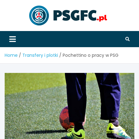
Skip
to
content
PSGFC
Home
Transfery i plotki
Pochettino o pracy w PSG