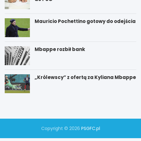
Mauricio Pochettino gotowy do odejścia
Mbappe rozbił bank
„Królewscy” z ofertą za Kyliana Mbappe
P
W
S
y
G
g
–
r
M
a
a
n
n
a
Copyright © 2026
PSGFC.pl
c
w
h
k