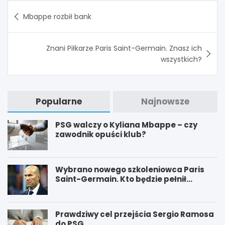
Nawigacja
Mbappe rozbił bank
wpisu
Znani Piłkarze Paris Saint-Germain. Znasz ich
wszystkich?
Popularne
Najnowsze
PSG walczy o Kyliana Mbappe – czy
zawodnik opuści klub?
Wybrano nowego szkoleniowca Paris
Saint-Germain. Kto będzie pełnił
funkcję nowego trenera PSG?
Prawdziwy cel przejścia Sergio Ramosa
do PSG