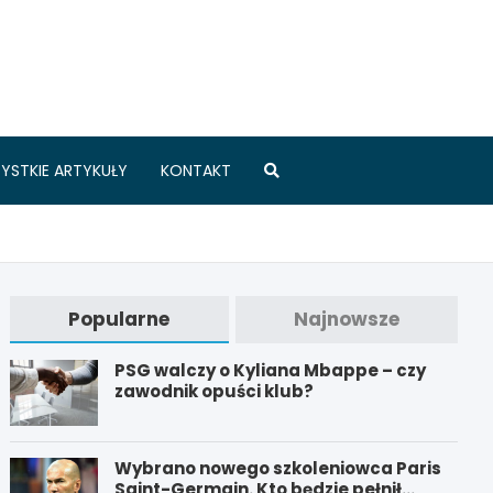
.pl
YSTKIE ARTYKUŁY
KONTAKT
Popularne
Najnowsze
PSG walczy o Kyliana Mbappe – czy
zawodnik opuści klub?
Wybrano nowego szkoleniowca Paris
Saint-Germain. Kto będzie pełnił