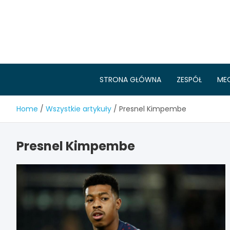
Skip
to
content
STRONA GŁÓWNA
ZESPÓŁ
ME
Home
Wszystkie artykuły
Presnel Kimpembe
Presnel Kimpembe