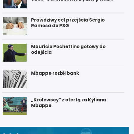
funkcję nowego trenera PSG?
Prawdziwy cel przejścia Sergio
Ramosa do PSG
Mauricio Pochettino gotowy do
odejścia
Mbappe rozbił bank
„Królewscy” z ofertą za Kyliana
Mbappe