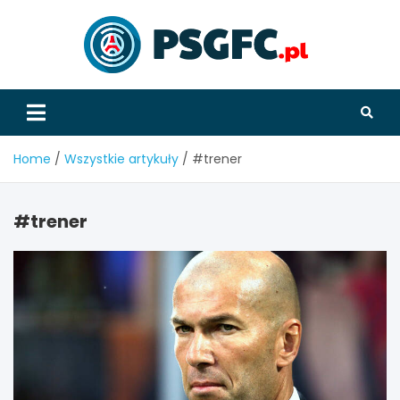
Skip
to
content
PSGFC
Home
Wszystkie artykuły
#trener
#trener