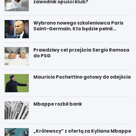
zawodnik opuści klub?
Wybrano nowego szkoleniowca Paris
Saint-Germain. Kto będzie pełnił
funkcję nowego trenera PSG?
Prawdziwy cel przejścia Sergio Ramosa
do PSG
Mauricio Pochettino gotowy do odejścia
Mbappe rozbił bank
„Królewscy” z ofertą za Kyliana Mbappe