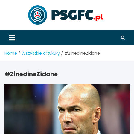
Skip
to
content
PSGFC
Home
Wszystkie artykuły
#ZinedineZidane
#ZinedineZidane