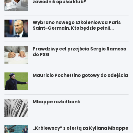
zawodnik opuści klub?
Wybrano nowego szkoleniowca Paris
Saint-Germain. Kto będzie pełnił
funkcję nowego trenera PSG?
Prawdziwy cel przejścia Sergio Ramosa
do PSG
Mauricio Pochettino gotowy do odejścia
Mbappe rozbił bank
„Królewscy” z ofertą za Kyliana Mbappe