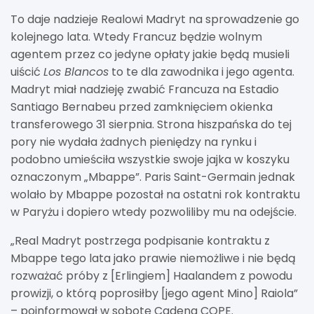
To daje nadzieje Realowi Madryt na sprowadzenie go
kolejnego lata. Wtedy Francuz będzie wolnym
agentem przez co jedyne opłaty jakie będą musieli
uiścić
Los Blancos
to te dla zawodnika i jego agenta.
Madryt miał nadzieję zwabić Francuza na Estadio
Santiago Bernabeu przed zamknięciem okienka
transferowego 31 sierpnia. Strona hiszpańska do tej
pory nie wydała żadnych pieniędzy na rynku i
podobno umieściła wszystkie swoje jajka w koszyku
oznaczonym „Mbappe”. Paris Saint-Germain jednak
wolało by Mbappe pozostał na ostatni rok kontraktu
w Paryżu i dopiero wtedy pozwoliliby mu na odejście.
„Real Madryt postrzega podpisanie kontraktu z
Mbappe tego lata jako prawie niemożliwe i nie będą
rozważać próby z [Erlingiem] Haalandem z powodu
prowizji, o którą poprosiłby [jego agent Mino] Raiola”
– poinformował w sobotę Cadena COPE.