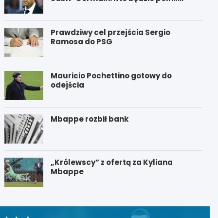
funkcję nowego trenera PSG?
Prawdziwy cel przejścia Sergio
Ramosa do PSG
Mauricio Pochettino gotowy do
odejścia
Mbappe rozbił bank
„Królewscy” z ofertą za Kyliana
Mbappe