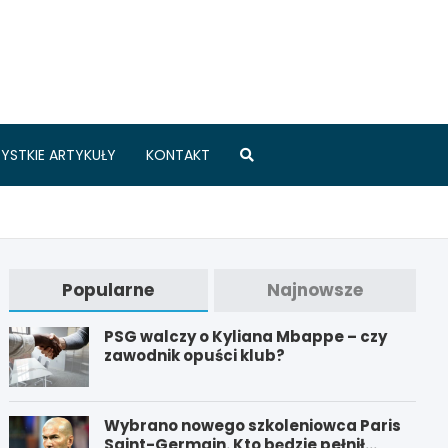
.pl
YSTKIE ARTYKUŁY
KONTAKT
Popularne
Najnowsze
PSG walczy o Kyliana Mbappe – czy
zawodnik opuści klub?
Wybrano nowego szkoleniowca Paris
Saint-Germain. Kto będzie pełnił