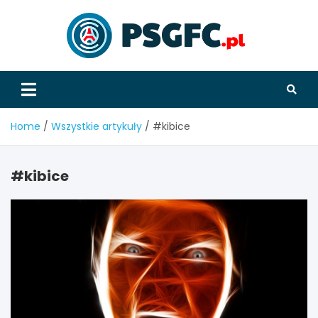
Skip
to
content
PSGFC
Home
Wszystkie artykuły
#kibice
#kibice