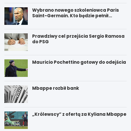
Wybrano nowego szkoleniowca Paris
Saint-Germain. Kto będzie pełnił
funkcję nowego trenera PSG?
Prawdziwy cel przejścia Sergio Ramosa
do PSG
Mauricio Pochettino gotowy do odejścia
Mbappe rozbił bank
„Królewscy” z ofertą za Kyliana Mbappe
P
W