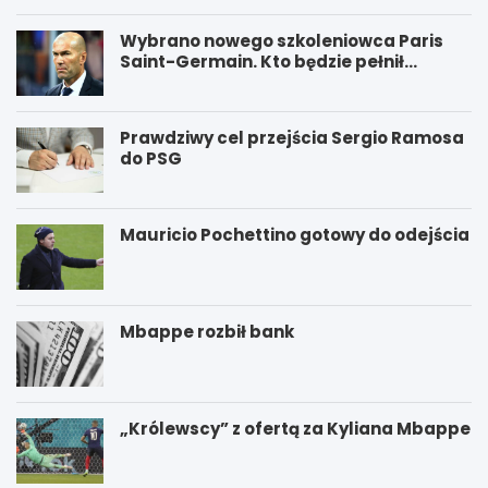
Wybrano nowego szkoleniowca Paris
Saint-Germain. Kto będzie pełnił
funkcję nowego trenera PSG?
Prawdziwy cel przejścia Sergio Ramosa
do PSG
Mauricio Pochettino gotowy do odejścia
Mbappe rozbił bank
„Królewscy” z ofertą za Kyliana Mbappe
P
W