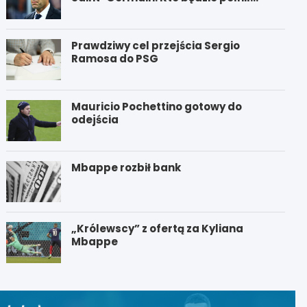
funkcję nowego trenera PSG?
Prawdziwy cel przejścia Sergio
Ramosa do PSG
Mauricio Pochettino gotowy do
odejścia
Mbappe rozbił bank
„Królewscy” z ofertą za Kyliana
Mbappe