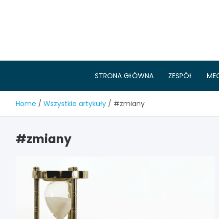
Skip
to
content
STRONA GŁÓWNA
ZESPÓŁ
ME
Home
Wszystkie artykuły
#zmiany
#zmiany