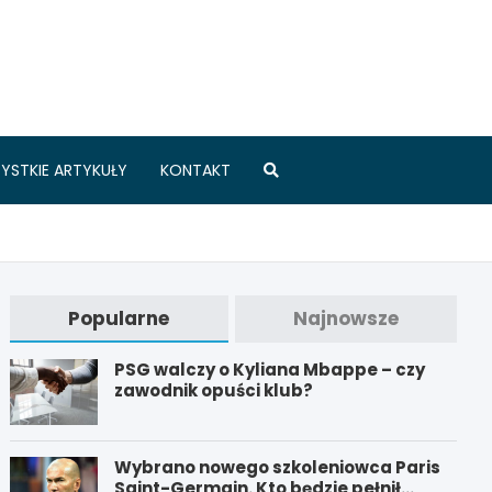
.pl
YSTKIE ARTYKUŁY
KONTAKT
Popularne
Najnowsze
PSG walczy o Kyliana Mbappe – czy
zawodnik opuści klub?
Wybrano nowego szkoleniowca Paris
Saint-Germain. Kto będzie pełnił