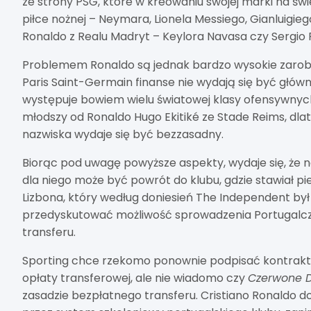
ze strony PSG, które w kreowaniu swojej marki na świ
piłce nożnej – Neymara, Lionela Messiego, Gianluig
Ronaldo z Realu Madryt – Keylora Navasa czy Sergi
Problemem Ronaldo są jednak bardzo wysokie zarobki
Paris Saint-Germain finanse nie wydają się być głów
występuje bowiem wielu światowej klasy ofensywnych
młodszy od Ronaldo Hugo Ekitiké ze Stade Reims, dl
nazwiska wydaje się być bezzasadny.
Biorąc pod uwagę powyższe aspekty, wydaje się, że 
dla niego może być powrót do klubu, gdzie stawiał pier
Lizbona, który według doniesień The Independent był
przedyskutować możliwość sprowadzenia Portugalcz
transferu.
Sporting chce rzekomo ponownie podpisać kontrakt z
opłaty transferowej, ale nie wiadomo czy
Czerwone 
zasadzie bezpłatnego transferu. Cristiano Ronaldo d