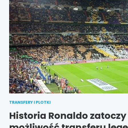
TRANSFERY I PLOTKI
Historia Ronaldo zatoczy
możliwość transferu leg