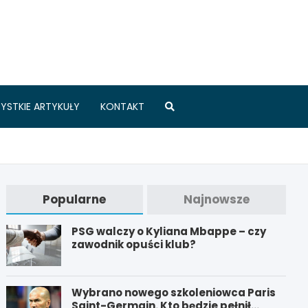
.pl
YSTKIE ARTYKUŁY
KONTAKT
Popularne
Najnowsze
PSG walczy o Kyliana Mbappe – czy
zawodnik opuści klub?
Wybrano nowego szkoleniowca Paris
Saint-Germain. Kto będzie pełnił