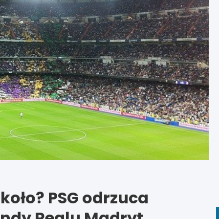
 koło? PSG odrzuca
endy Realu Madryt