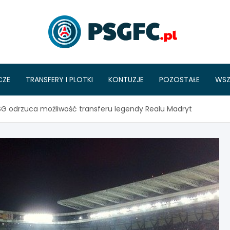
PSGFC
CZE
TRANSFERY I PLOTKI
KONTUZJE
POZOSTAŁE
WSZ
PSG odrzuca możliwość transferu legendy Realu Madryt