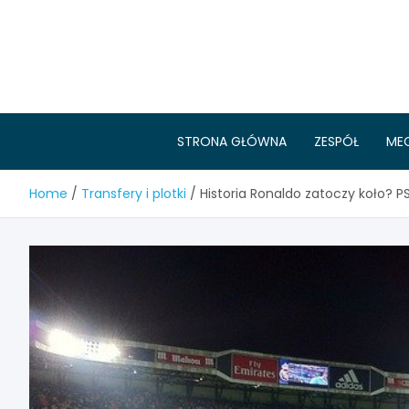
Skip
to
content
STRONA GŁÓWNA
ZESPÓŁ
ME
Home
Transfery i plotki
Historia Ronaldo zatoczy koło? 