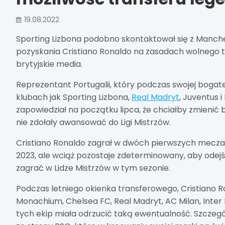
19.08.2022
Sporting Lizbona podobno skontaktował się z Manc
pozyskania Cristiano Ronaldo na zasadach wolnego t
brytyjskie media.
Reprezentant Portugalii, który podczas swojej bogat
klubach jak Sporting Lizbona,
Real Madryt
, Juventus 
zapowiedział na początku lipca, że chciałby zmienić 
nie zdołały awansować do Ligi Mistrzów.
Cristiano Ronaldo zagrał w dwóch pierwszych mecza
2023, ale wciąż pozostaje zdeterminowany, aby odej
zagrać w Lidze Mistrzów w tym sezonie.
Podczas letniego okienka transferowego, Cristiano Ro
Monachium, Chelsea FC, Real Madryt, AC Milan, Inter 
tych ekip miała odrzucić taką ewentualność. Szczegó