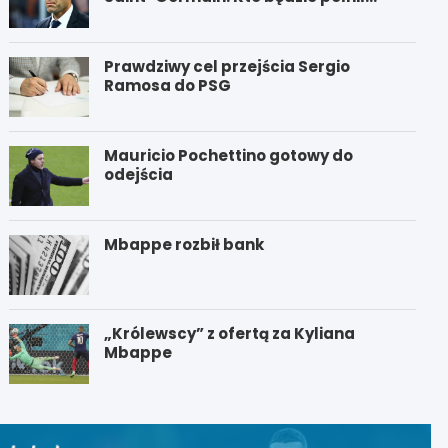
funkcję nowego trenera PSG?
Prawdziwy cel przejścia Sergio
Ramosa do PSG
Mauricio Pochettino gotowy do
odejścia
Mbappe rozbił bank
„Królewscy” z ofertą za Kyliana
Mbappe