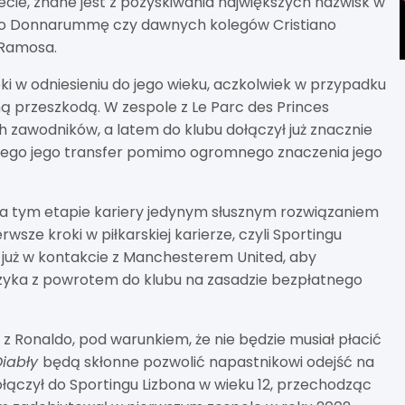
ecie, znane jest z pozyskiwania największych nazwisk w
iego Donnarummę czy dawnych kolegów Cristiano
o Ramosa.
 w odniesieniu do jego wieku, aczkolwiek w przypadku
ną przeszkodą. W zespole z Le Parc des Princes
 zawodników, a latem do klubu dołączył już znacznie
atego jego transfer pomimo ogromnego znaczenia jego
na tym etapie kariery jedynym słusznym rozwiązaniem
wsze kroki w piłkarskiej karierze, czyli Sportingu
 już w kontakcie z Manchesterem United, aby
yka z powrotem do klubu na zasadzie bezpłatnego
 Ronaldo, pod warunkiem, że nie będzie musiał płacić
Diabły
będą skłonne pozwolić napastnikowi odejść na
ołączył do Sportingu Lizbona w wieku 12, przechodząc