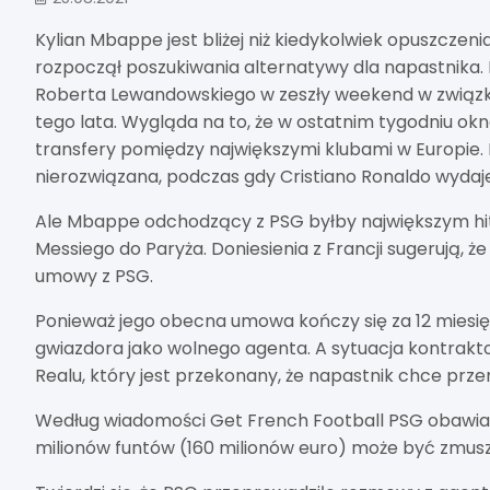
Kylian Mbappe jest bliżej niż kiedykolwiek opuszczenia
rozpoczął poszukiwania alternatywy dla napastnika
Roberta Lewandowskiego w zeszły weekend w związku
tego lata. Wygląda na to, że w ostatnim tygodniu ok
transfery pomiędzy największymi klubami w Europie.
nierozwiązana, podczas gdy Cristiano Ronaldo wydaje
Ale Mbappe odchodzący z PSG byłby największym hite
Messiego do Paryża. Doniesienia z Francji sugerują, 
umowy z PSG.
Ponieważ jego obecna umowa kończy się za 12 miesięcy
gwiazdora jako wolnego agenta. A sytuacja kontrak
Realu, który jest przekonany, że napastnik chce prze
Według wiadomości Get French Football PSG obawia si
milionów funtów (160 milionów euro) może być zmusz