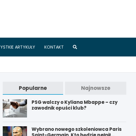
.pl
YSTKIE ARTYKUŁY
KONTAKT
Popularne
Najnowsze
PSG walczy o Kyliana Mbappe – czy
zawodnik opuści klub?
Wybrano nowego szkoleniowca Paris
Saint-Germain. Kto będzie pełnił