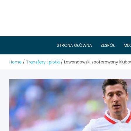
Skip
to
content
STRONA GŁÓWNA
ZESPÓŁ
ME
Home
Transfery i plotki
Lewandowski zaoferowany klubow