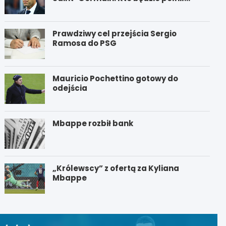
funkcję nowego trenera PSG?
Prawdziwy cel przejścia Sergio
Ramosa do PSG
Mauricio Pochettino gotowy do
odejścia
Mbappe rozbił bank
„Królewscy” z ofertą za Kyliana
Mbappe