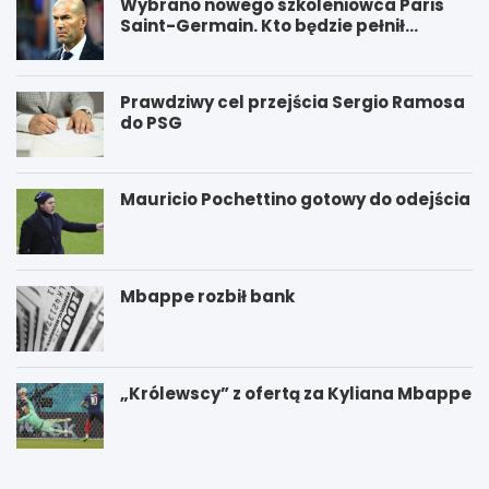
Wybrano nowego szkoleniowca Paris
Saint-Germain. Kto będzie pełnił
funkcję nowego trenera PSG?
Prawdziwy cel przejścia Sergio Ramosa
do PSG
Mauricio Pochettino gotowy do odejścia
Mbappe rozbił bank
„Królewscy” z ofertą za Kyliana Mbappe
P
W
S
y
G
g