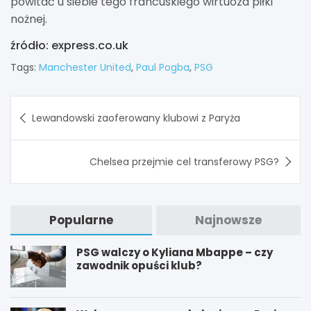
powitać u siebie tego francuskiego wirtuoza piłki
nożnej.
źródło: express.co.uk
Tags:
Manchester United
,
Paul Pogba
,
PSG
Nawigacja
Lewandowski zaoferowany klubowi z Paryża
wpisu
Chelsea przejmie cel transferowy PSG?
Popularne
Najnowsze
PSG walczy o Kyliana Mbappe – czy
zawodnik opuści klub?