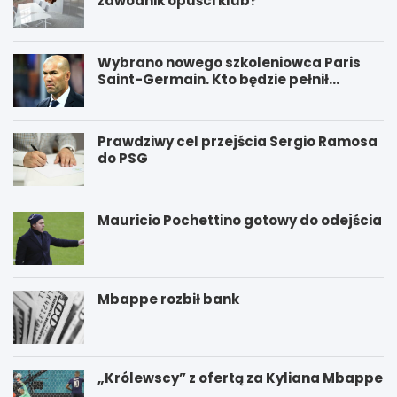
zawodnik opuści klub?
Wybrano nowego szkoleniowca Paris
Saint-Germain. Kto będzie pełnił
funkcję nowego trenera PSG?
Prawdziwy cel przejścia Sergio Ramosa
do PSG
Mauricio Pochettino gotowy do odejścia
Mbappe rozbił bank
„Królewscy” z ofertą za Kyliana Mbappe