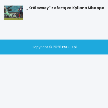
„Królewscy” z ofertą za Kyliana Mbappe
P
W
S
y
G
g
–
r
M
a
a
n
n
a
Copyright © 2026
PSGFC.pl
c
w
h
k
e
l
s
a
t
s
e
y
r
k
C
u
i
t
y
–
z