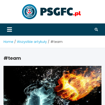
Skip
to
content
PSGFC
Home
Wszystkie artykuły
#team
#team