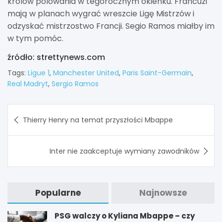
królów polowania w tegorocznym okienku. Francuzi
mają w planach wygrać wreszcie Ligę Mistrzów i
odzyskać mistrzostwo Francji. Segio Ramos miałby im
w tym pomóc.
źródło: strettynews.com
Tags:
Ligue 1
,
Manchester United
,
Paris Saint-Germain
,
Real Madryt
,
Sergio Ramos
Nawigacja
Thierry Henry na temat przyszłości Mbappe
wpisu
Inter nie zaakceptuje wymiany zawodników
Popularne
Najnowsze
PSG walczy o Kyliana Mbappe – czy