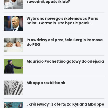
zawodnik opuści klub?
Wybrano nowego szkoleniowca Paris
Saint-Germain. Kto będzie pełnił
funkcję nowego trenera PSG?
Prawdziwy cel przejścia Sergio Ramosa
do PSG
Mauricio Pochettino gotowy do odejścia
Mbappe rozbił bank
„Królewscy” z ofertą za Kyliana Mbappe